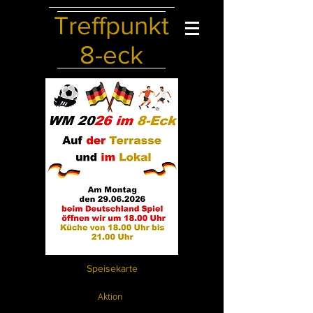
Treffpunkt
8-eck
Speisekarte
Aktion