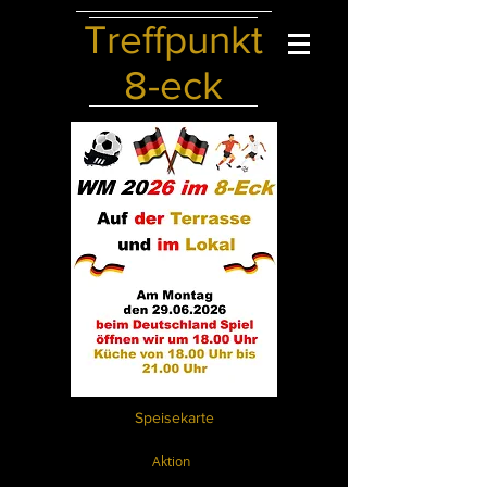
Treffpunkt
8-eck
Speisekarte
Aktion